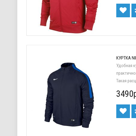
КУРТКА NI
Удобная к
практично
Такая рас
3490р