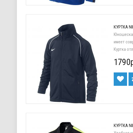
КУРТКА NI
Юношеская
имеет сов
Куртка от
1790р
КУРТКА NI
Удобная к