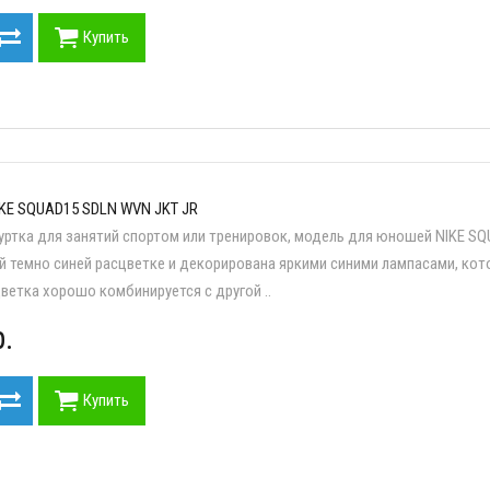
Купить
KE SQUAD15 SDLN WVN JKT JR
уртка для занятий спортом или тренировок, модель для юношей NIKE S
й темно синей расцветке и декорирована яркими синими лампасами, кото
цветка хорошо комбинируется с другой ..
.
Купить