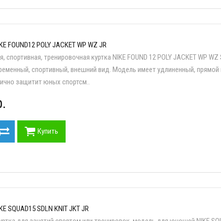
KE FOUND12 POLY JACKET WP WZ JR
, спортивная, тренировочная куртка NIKE FOUND 12 POLY JACKET WP WZ 
ременный, спортивный, внешний вид. Модель имеет удлиненный, прямой 
лично защитит юных спортсм..
.
Купить
KE SQUAD15 SDLN KNIT JKT JR
уртка для занятий спортом или тренировок, модель для юношей NIKE SQ