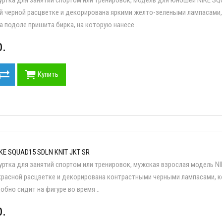
й черной расцветке и декорирована яркими желто-зелеными лампасами,
а подоле пришита бирка, на которую нанесе..
.
Купить
KE SQUAD15 SDLN KNIT JKT SR
уртка для занятий спортом или тренировок, мужская взрослая модель N
красной расцветке и декорирована контрастными черными лампасами, ко
бно сидит на фигуре во время ..
.