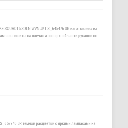
IKE SQUAD15 SDLN WVN JKT S_645476 SR изготовлена из
ампасы вшиты на плечах и на верхней части рукавов по
S_658940 JR темной расцветки с яркими лампасами на