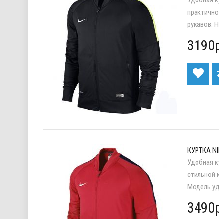
практично
рукавов. Н
3190р
КУРТКА NI
Удобная к
стильной 
Модель удо
3490р