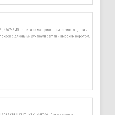
S_476746 JR пошита из материала темно синего цвета и
покрой с длинными рукавами реглан и высоким воротом.
UAD15 SDLN KNIT JKT S_645900 JR выполнена в