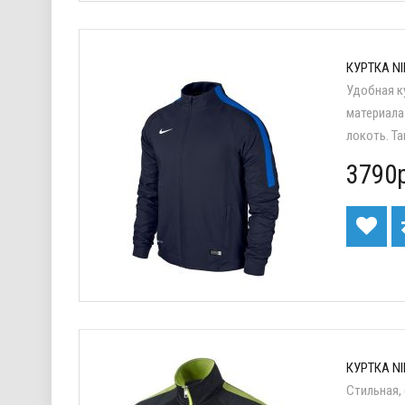
КУРТКА NI
Удобная к
материала
локоть. Та
3790р
КУРТКА NI
Стильная,