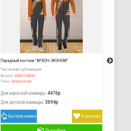
Парадный костюм "АРХОН-ЭКОНОМ"
Парад
Частичная сублимация
Частич
Артикул:
30833+30858s
Артикул
Ткань:
Суперэластик
Ткань:
С
4476р
Для взрослой команды:
Для вз
3694р
Для детской команды:
Для де
Быстрая заявка
В закладки
Бы
Подробнее