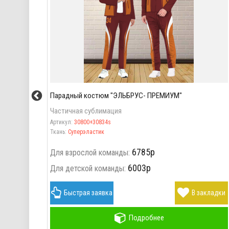
Парадный костюм "ЭЛЬБРУС- ПРЕМИУМ"
Частичная сублимация
Артикул:
30800+30834s
Ткань:
Суперэластик
6785р
Для взрослой команды:
6003р
Для детской команды:
акладки
Быстрая заявка
В закладки
Подробнее