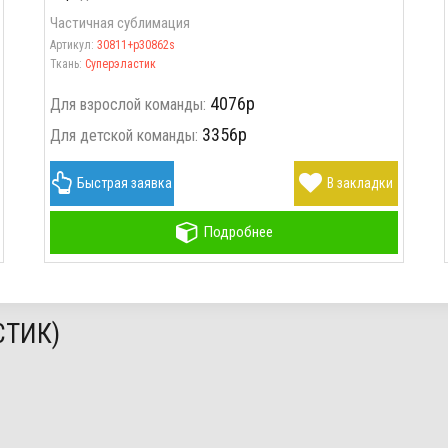
Частичная сублимация
Артикул:
30811+p30862s
Ткань:
Суперэластик
4076р
Для взрослой команды:
3356р
Для детской команды:
Быстрая заявка
В закладки
Подробнее
ТИК)