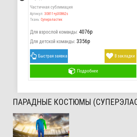
Частичная сублимация
Артикул:
30811+p30862s
Ткань:
Суперэластик
4076р
Для взрослой команды:
3356р
Для детской команды:
акладки
Быстрая заявка
В закладки
Подробнее
ПАРАДНЫЕ КОСТЮМЫ (СУПЕРЭЛАС