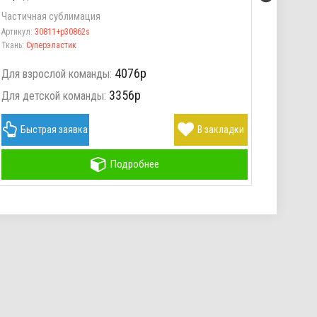
Частичная сублимация
Частич
Артикул:
30811+p30862s
Артикул
Ткань:
Суперэластик
Ткань:
С
4076р
Для взрослой команды:
Для вз
3356р
Для детской команды:
Для де
Быстрая заявка
В закладки
Бы
Подробнее