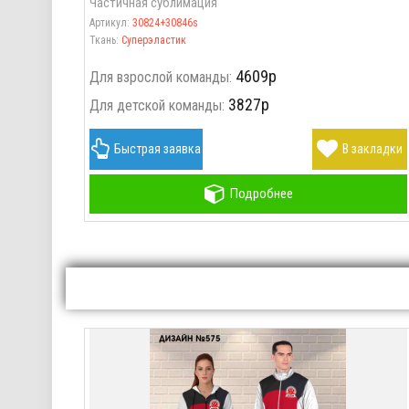
Частичная сублимация
Артикул:
30824+30846s
Ткань:
Суперэластик
4609р
Для взрослой команды:
3827р
Для детской команды:
акладки
Быстрая заявка
В закладки
Подробнее