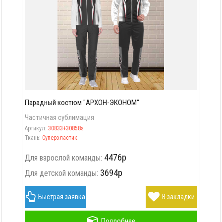
Парадный костюм "АРХОН-ЭКОНОМ"
Частичная сублимация
Артикул:
30833+30858s
Ткань:
Суперэластик
4476р
Для взрослой команды:
3694р
Для детской команды:
Быстрая заявка
В закладки
Подробнее