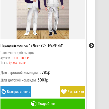
Парадный костюм "ЭЛЬБРУС- ПРЕМИУМ"
Парадн
Частичная сублимация
Частич
Артикул:
30800+30834s
Артикул
Ткань:
Суперэластик
Ткань:
С
6785р
Для взрослой команды:
Для вз
6003р
Для детской команды:
Для де
Быстрая заявка
В закладки
Бы
Подробнее