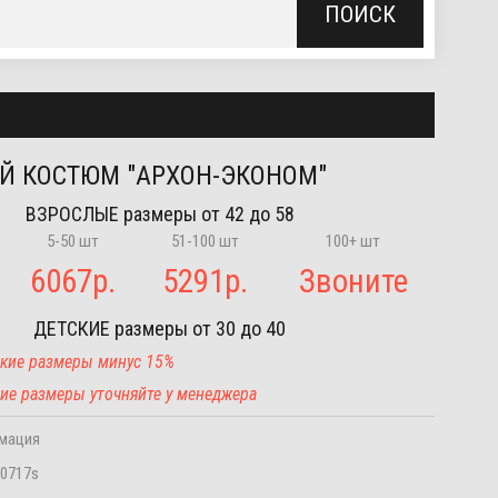
ПОИСК
Й КОСТЮМ "АРХОН-ЭКОНОМ"
ВЗРОСЛЫЕ
размеры от 42 до 58
5-50 шт
51-100 шт
100+ шт
6067
р.
5291
р.
Звоните
ДЕТСКИЕ
размеры от 30 до 40
тские размеры минус 15%
угие размеры уточняйте у менеджера
имация
0717s