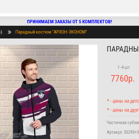
ПРИНИМАЕМ ЗАКАЗЫ ОТ 5 КОМПЛЕКТОВ!
)
Парадный костюм "АРХОН-ЭКОНОМ"
ПАРАДНЫ
1-4 шт
7760
р.
* - цены на де
* - цены на др
Частичная субл
Артикул:
30290+3