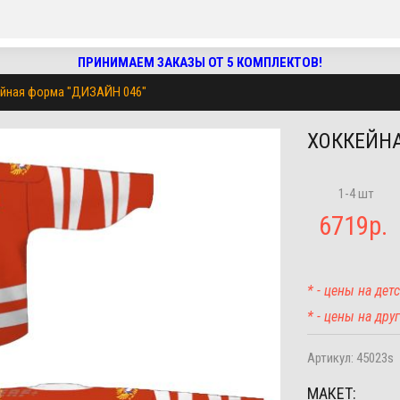
ПРИНИМАЕМ ЗАКАЗЫ ОТ 5 КОМПЛЕКТОВ!
йная форма "ДИЗАЙН 046"
ХОККЕЙНА
1-4 шт
6719
р.
* - цены на де
* - цены на др
Артикул:
45023s
МАКЕТ: