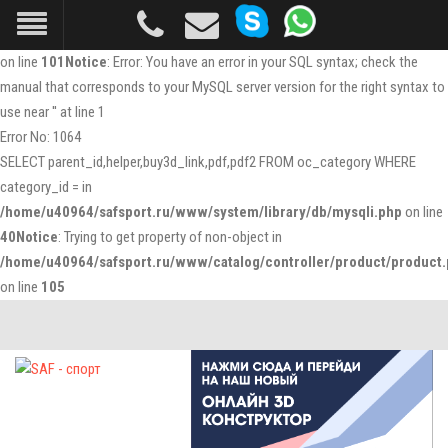
Notice
: Undefined index: par_cat in
/home/u40964/safsport.ru/www/catalog/controller/product/product
on line
101
Notice
: Error: You have an error in your SQL syntax; check the
manual that corresponds to your MySQL server version for the right syntax to
use near '' at line 1
Error No: 1064
SELECT parent_id,helper,buy3d_link,pdf,pdf2 FROM oc_category WHERE
category_id = in
/home/u40964/safsport.ru/www/system/library/db/mysqli.php
on line
40
Notice
: Trying to get property of non-object in
/home/u40964/safsport.ru/www/catalog/controller/product/product
on line
105